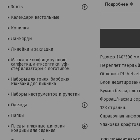
Подробнее
Зонты
Календари настольные
Копилки
Ланъярды
Линейки и закладки
Размер 140*300 мм
Маски, дезинфицирующие
салфетки, антисептики, уф-
Переплет твердый,
стерилизаторы с логотипом
Обложка PU Velvet
Наборы для гриля, барбекю
Блок недатированн
Рюкзаки для пикника
Бумага белая, плот
Наборы инструментов и рулетки
Форзац/нахзац се
Одежда
128 страниц.
Папки
Справочная информ
Упаковка крафтов
Пледы, пляжные циновки,
коврики для сидения
ООО "Эперон" работ