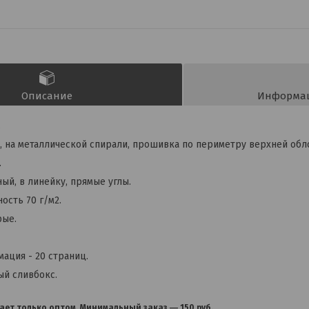
Описание
Информац
.
 на металлической спирали, прошивка по периметру верхней об
.
ый, в линейку, прямые углы.
ность 70 г/м2.
рые.
ация - 20 страниц.
ый сливбокс.
ает только оптом. Минимальный заказ ― 150 руб.