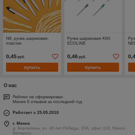
N8, ручка шариковая,
Ручка шариковая KIKI
Ру
пластик
ECOLINE
NE
0,45
0,46
0,
руб.
руб.
Купить
Купить
О нас
Рейтинг не сформирован
Менее 5 отзывов за последний год
Работает с 25.05.2010
г. Минск
д. Боровляны, ул. 40 лет Победы, 23А, офис 318, Минск,
Беларусь