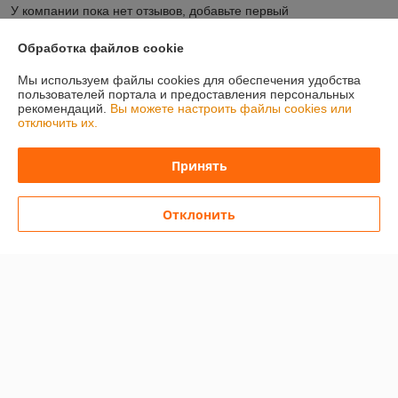
У компании пока нет отзывов, добавьте первый
Обработка файлов cookie
О нас
Мы используем файлы cookies для обеспечения удобства
пользователей портала и предоставления персональных
Контакты
рекомендаций.
Вы можете настроить файлы cookies или
отключить их.
Доставка и оплата
Принять
График работы
Отклонить
Полная версия сайта
Политика обработки cookies
Сайт создан на платформе Deal.by
Информация для покупателя
Юридическое лицо:
OOO «Эперон»