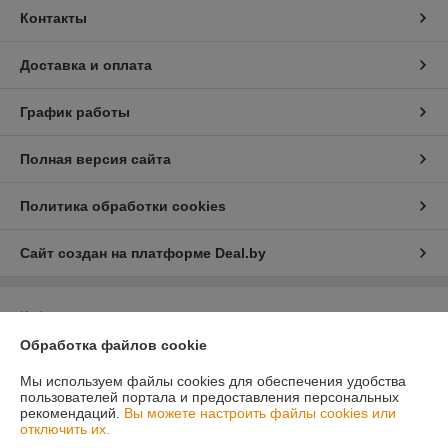
Контакты
Доставка и оплата
График работы
Полная версия сайта
Политика обработки cookies
Сайт создан на платформе Deal.by
Информация для покупателя
Обработка файлов cookie
Юридическое лицо:
OOO «Эперон»
223053, Минский район, д. Боровляны, ул. 40 лет Победы 23А, офис
318
Мы используем файлы cookies для обеспечения удобства
пользователей портала и предоставления персональных
Регистрационный номер ЕГР: 691061560
рекомендаций.
Вы можете настроить файлы cookies или
отключить их.
УНП: 691061560