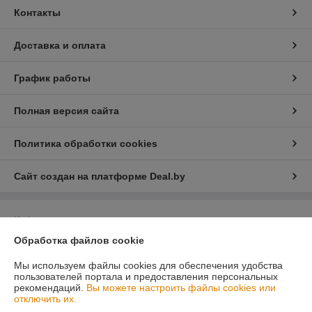
Контакты
Доставка и оплата
График работы
Полная версия сайта
Политика обработки cookies
Сайт создан на платформе Deal.by
Информация для покупателя
Обработка файлов cookie
Юридическое лицо:
OOO «Эперон»
223053, Минский район, д. Боровляны, ул. 40 лет Победы 23А, офис
318
Мы используем файлы cookies для обеспечения удобства
пользователей портала и предоставления персональных
Регистрационный номер ЕГР: 691061560
рекомендаций.
Вы можете настроить файлы cookies или
отключить их.
УНП: 691061560