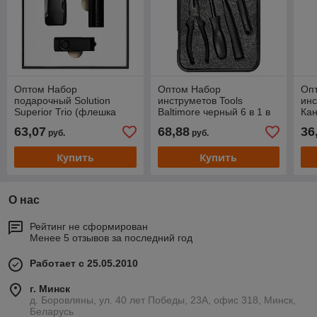
Оптом Набор
Оптом Набор
Оп
подарочный Solution
инструметов Tools
инс
Superior Trio (флешка
Baltimore черный 6 в 1 в
Кан
16GB, фонарик Tools
пластиковом футляре
пл
63,07
68,88
36
руб.
руб.
Luma, брелок-карабин
Tools Module)
Купить
Купить
О нас
Рейтинг не сформирован
Менее 5 отзывов за последний год
Работает с 25.05.2010
г. Минск
д. Боровляны, ул. 40 лет Победы, 23А, офис 318, Минск,
Беларусь