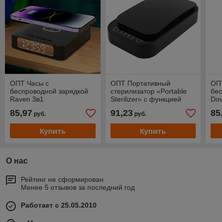
ОПТ Часы с
ОПТ Портативный
ОП
беспроводной зарядкой
стерилизатор «Portable
бес
Raven 3в1
Sterilizer» с функцией
Dov
беспроводной зарядки
85,97
91,23
85
руб.
руб.
Купить
Купить
О нас
Рейтинг не сформирован
Менее 5 отзывов за последний год
Работает с 25.05.2010