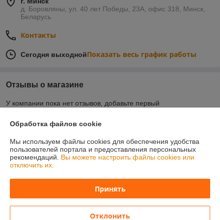
г. Минск
д. Боровляны, ул. 40 лет Победы, 23А, офис 318, Минск,
Беларусь
Контакты
Показать весь график работы
Сегодня выходной
Отзывы о магазине
У компании пока нет отзывов, добавьте первый
Обработка файлов cookie
О нас
Мы используем файлы cookies для обеспечения удобства
пользователей портала и предоставления персональных
Контакты
рекомендаций.
Вы можете настроить файлы cookies или
отключить их.
Доставка и оплата
Принять
График работы
Отклонить