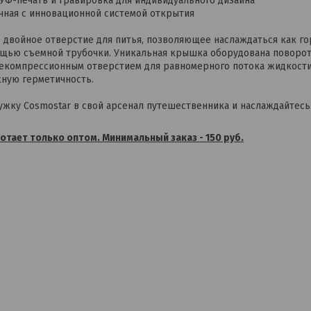
 УФ-печать и гравировка для индивидуального дизайна
чная с инновационной системой открытия
: двойное отверстие для питья, позволяющее наслаждаться как го
ощью съемной трубочки. Уникальная крышка оборудована поворот
екомпрессионным отверстием для равномерного потока жидкости 
ную герметичность.
ужку Cosmostar в свой арсенал путешественника и наслаждайтес
тает только оптом. Минимальный заказ - 150 руб.