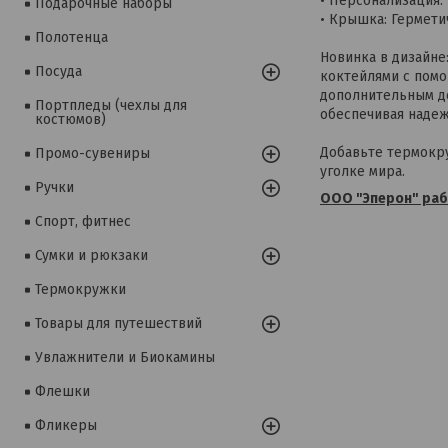
• Персонализация:
Подарочные наборы
• Крышка: Гермети
Полотенца
Новинка в дизайне
Посуда
коктейлями с пом
дополнительным д
Портпледы (чехлы для
обеспечивая надеж
костюмов)
Добавьте термокр
Промо-сувениры
уголке мира.
Ручки
ООО "Эперон" рабо
Спорт, фитнес
Сумки и рюкзаки
Термокружки
Товары для путешествий
Увлажнители и Биокамины
Флешки
Фликеры