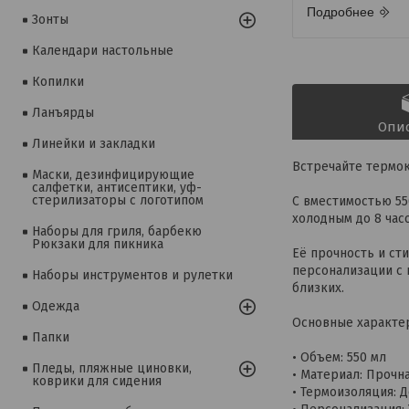
Подробнее
Зонты
Календари настольные
Копилки
Ланъярды
Опи
Линейки и закладки
Встречайте термок
Маски, дезинфицирующие
салфетки, антисептики, уф-
стерилизаторы с логотипом
С вместимостью 55
холодным до 8 часо
Наборы для гриля, барбекю
Рюкзаки для пикника
Её прочность и ст
персонализации с 
Наборы инструментов и рулетки
близких.
Одежда
Основные характе
Папки
• Объем: 550 мл
Пледы, пляжные циновки,
• Материал: Прочн
коврики для сидения
• Термоизоляция: 