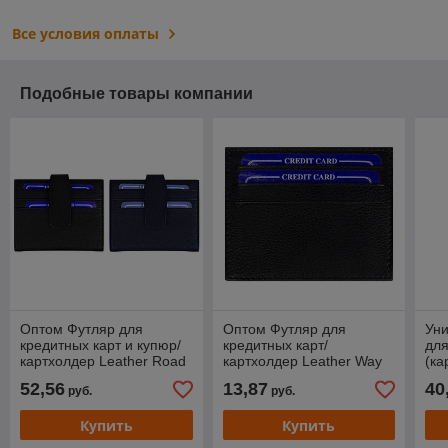
Все условия оплаты
Подобные товары компании
Оптом Футляр для
Оптом Футляр для
Ун
кредитных карт и купюр/
кредитных карт/
для
картхолдер Leather Road
картхолдер Leather Way
(ка
из натуральной кожи
из натуральной кожи
Сl
52,56
13,87
40
руб.
руб.
куп
ко
Купить
Купить