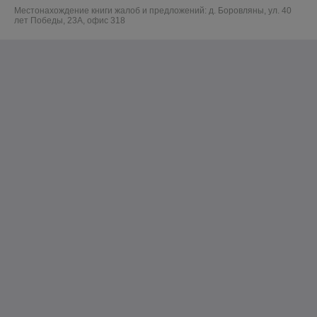
Местонахождение книги жалоб и предложений: д. Боровляны, ул. 40
лет Победы, 23А, офис 318