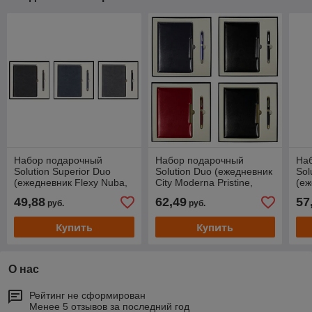
Набор подарочный
Набор подарочный
На
Solution Superior Duo
Solution Duo (ежедневник
Sol
(ежедневник Flexy Nuba,
City Moderna Pristine,
(еж
ручка Gray Stone)
ручка Gamma)
Tou
49,88
62,49
57
руб.
руб.
Att
Купить
Купить
О нас
Рейтинг не сформирован
Менее 5 отзывов за последний год