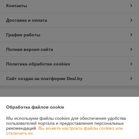
Контакты
Доставка и оплата
График работы
Полная версия сайта
Политика обработки cookies
Сайт создан на платформе Deal.by
Информация для покупателя
Обработка файлов cookie
Юридическое лицо:
OOO «Эперон»
223053, Минский район, д. Боровляны, ул. 40 лет Победы 23А, офис
318
Мы используем файлы cookies для обеспечения удобства
пользователей портала и предоставления персональных
Регистрационный номер ЕГР: 691061560
рекомендаций.
Вы можете настроить файлы cookies или
отключить их.
УНП: 691061560