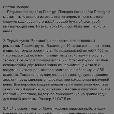
Состав набора:
1. Подарочная коробка Prestige. Подарочная коробка Prestige с
магнитным клапаном изготовлена из переплетного картона,
снаружи кашированного дизайнерской бумагой фактурой
имитирующей лен. Размер 25x21x8,5 см. Ложемент черного
цвета.
2. Термокружка "Бастион" на присоске, с силиконовым
ремешком.Теромокружка Бастион до 10 часов сохраняет тепло,
и еще, ее трудно опрокинуть. По номинальной емкости 400 мл
- это термокружка, а вот по защитным свойствам - это супер
термос. Все дело в тройной изоляции. У термокружки Бастион
использована двустенная колба из нержавеющей стали с
вакуумной изоляцией которая заключена в оболочку из ABS
пластика. Такая конструкция оставляет позади существующие
аналоги представленные на рынке, при сохранении доступной
цены. Для персонализации предлагается нанесение логотипа
заказчика УФ печатью, или любым известным способом печати
краской. Добротное, надежное приобретение на долгие годы
для вашей рекламы. Размер 21,0х7,5 см.
3. Чай в ассортименте. Может комплектоваться любым чаем
(черный, зеленый, красный и т.д.) по пожеланиям заказчика.