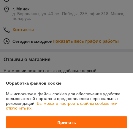
г. Минск
д. Боровляны, ул. 40 лет Победы, 23А, офис 318, Минск,
Беларусь
Контакты
Показать весь график работы
Сегодня выходной
Отзывы о магазине
У компании пока нет отзывов, добавьте первый
Обработка файлов cookie
О нас
Мы используем файлы cookies для обеспечения удобства
пользователей портала и предоставления персональных
Контакты
рекомендаций.
Вы можете настроить файлы cookies или
отключить их.
Доставка и оплата
Принять
График работы