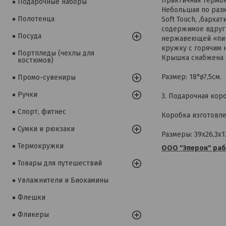
Практичная термок
Подарочные наборы
Небольшая по разм
Полотенца
Soft Touch, ,барх
содержимое вдруг 
Посуда
нержавеющей «пищ
кружку с горячим 
Портпледы (чехлы для
Крышка снабжена о
костюмов)
Размер: 18*ø7,5см.
Промо-сувениры
Ручки
3. Подарочная кор
Спорт, фитнес
Коробка изготовле
Сумки и рюкзаки
Размеры: 39х26,3х12
Термокружки
ООО "Эперон" раб
Товары для путешествий
Увлажнители и Биокамины
Флешки
Фликеры