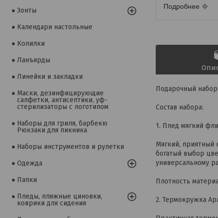
Подробнее
Зонты
Календари настольные
Копилки
Ланъярды
Опи
Линейки и закладки
Подарочный набор 
Маски, дезинфицирующие
салфетки, антисептики, уф-
стерилизаторы с логотипом
Состав набора:
Наборы для гриля, барбекю
1. Плед мягкий фл
Рюкзаки для пикника
Мягкий, приятный 
Наборы инструментов и рулетки
богатый выбор цве
универсальному ра
Одежда
Папки
Плотность материал
Пледы, пляжные циновки,
2. Термокружка Ар
коврики для сидения