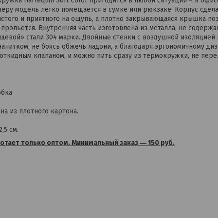
ружка Harlequin Soft Color пригодится в любой ситуации – в офис
еру модель легко помещается в сумке или рюкзаке. Корпус сдела
атистого и приятного на ощупь, а плотно закрывающаяся крышка по
прольется. Внутренняя часть изготовлена из металла, не содерж
евой» стали 304 марки. Двойные стенки с воздушной изоляцией 
напитком, не боясь обжечь ладони, а благодаря эргономичному диз
ткидным клапаном, и можно пить сразу из термокружки, не перел
обка
на из плотного картона.
,5 см.
отает только оптом. Минимальный заказ ― 150 руб.