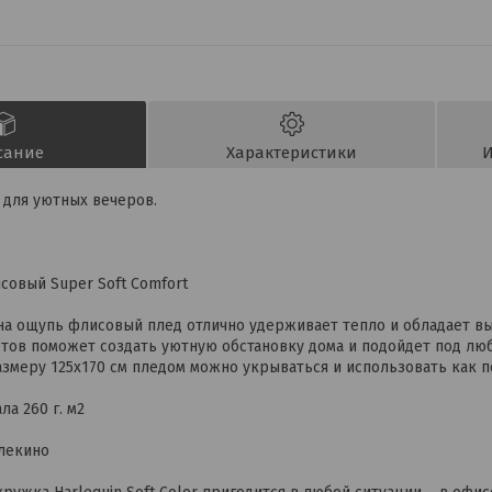
сание
Характеристики
И
для уютных вечеров.
исовый Super Soft Comfort
на ощупь флисовый плед отлично удерживает тепло и обладает в
тов поможет создать уютную обстановку дома и подойдет под люб
змеру 125х170 см пледом можно укрываться и использовать как п
а 260 г. м2
лекино