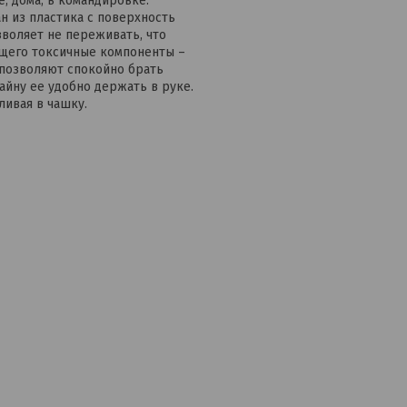
е, дома, в командировке.
н из пластика с поверхность
зволяет не переживать, что
ащего токсичные компоненты –
позволяют спокойно брать
айну ее удобно держать в руке.
ивая в чашку.