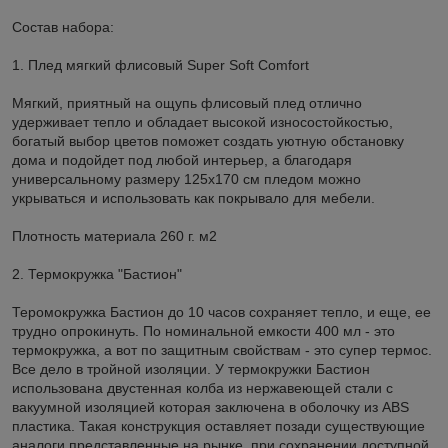
Состав набора:
1. Плед мягкий флисовый Super Soft Comfort
Мягкий, приятный на ощупь флисовый плед отлично
удерживает тепло и обладает высокой износостойкостью,
богатый выбор цветов поможет создать уютную обстановку
дома и подойдет под любой интерьер, а благодаря
универсальному размеру 125х170 см пледом можно
укрываться и использовать как покрывало для мебели.
Плотность материала 260 г. м2
2. Термокружка "Бастион"
Теромокружка Бастион до 10 часов сохраняет тепло, и еще, ее
трудно опрокинуть. По номинальной емкости 400 мл - это
термокружка, а вот по защитным свойствам - это супер термос.
Все дело в тройной изоляции. У термокружки Бастион
использована двустенная колба из нержавеющей стали с
вакуумной изоляцией которая заключена в оболочку из ABS
пластика. Такая конструкция оставляет позади существующие
аналоги представленные на рынке, при сохранении доступной