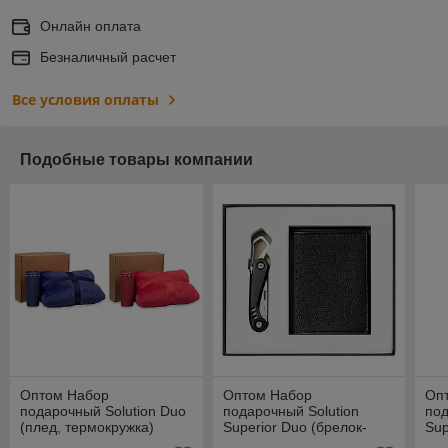
Онлайн оплата
Безналичный расчет
Все условия оплаты
Подобные товары компании
Оптом Набор
Оптом Набор
Оп
подарочный Solution Duo
подарочный Solution
под
(плед, термокружка)
Superior Duo (брелок-
Sup
карабин Tools Impact,
кар