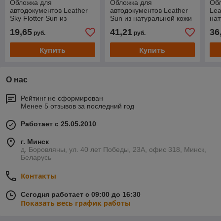
Обложка для
Обложка для
Обл
автодокументов Leather
автодокументов Leather
Lea
Sky Flotter Sun из
Sun из натуральной кожи
нат
натуральной кожи
19,65
41,21
36
руб.
руб.
Купить
Купить
О нас
Рейтинг не сформирован
Менее 5 отзывов за последний год
Работает с 25.05.2010
г. Минск
д. Боровляны, ул. 40 лет Победы, 23А, офис 318, Минск,
Беларусь
Контакты
Сегодня работает с 09:00 до 16:30
Показать весь график работы