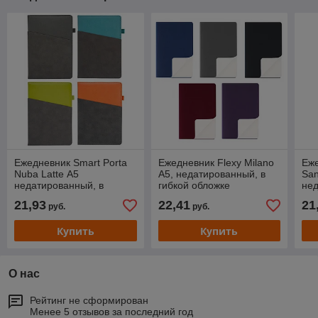
Ежедневник Smart Porta
Ежедневник Flexy Milano
Еже
Nuba Latte А5
А5, недатированный, в
San
недатированный, в
гибкой обложке
нед
твердой обложке
тве
21,93
22,41
21
руб.
руб.
Купить
Купить
О нас
Рейтинг не сформирован
Менее 5 отзывов за последний год