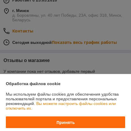
Работает с 25.05.2010
г. Минск
д. Боровляны, ул. 40 лет Победы, 23А, офис 318, Минск,
Беларусь
Контакты
Показать весь график работы
Сегодня выходной
Отзывы о магазине
У компании пока нет отзывов, добавьте первый
Обработка файлов cookie
О нас
Мы используем файлы cookies для обеспечения удобства
пользователей портала и предоставления персональных
Контакты
рекомендаций.
Вы можете настроить файлы cookies или
отключить их.
Доставка и оплата
Принять
График работы