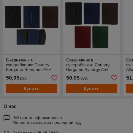
Ежедневник в
Ежедневник в
Еже
суперобложке Country
суперобложке Country
суп
Bergamo Romanee A5+
Bergamo Synergy A5+
Alf
недатированный, в
недатированный в
Edi
50,05
50,05
51
руб.
руб.
твердой обложке
твердой обложке
кор
Купить
Купить
О нас
Рейтинг не сформирован
Менее 5 отзывов за последний год