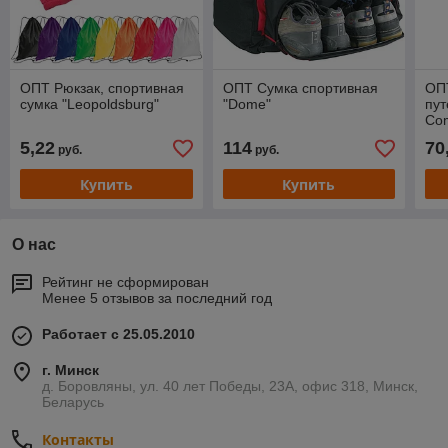
ОПТ Рюкзак, спортивная
ОПТ Сумка спортивная
ОП
сумка "Leopoldsburg"
"Dome"
пут
Com
5,22
114
70
руб.
руб.
Купить
Купить
О нас
Рейтинг не сформирован
Менее 5 отзывов за последний год
Работает с 25.05.2010
г. Минск
д. Боровляны, ул. 40 лет Победы, 23А, офис 318, Минск,
Беларусь
Контакты