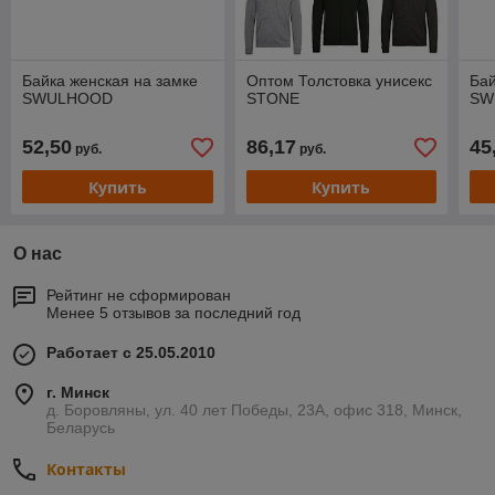
Байка женская на замке
Оптом Толстовка унисекс
Бай
SWULHOOD
STONE
SW
52,50
86,17
45
руб.
руб.
Купить
Купить
О нас
Рейтинг не сформирован
Менее 5 отзывов за последний год
Работает с 25.05.2010
г. Минск
д. Боровляны, ул. 40 лет Победы, 23А, офис 318, Минск,
Беларусь
Контакты