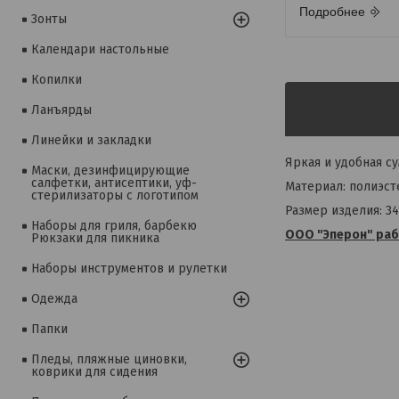
Подробнее
Зонты
Календари настольные
Копилки
Ланъярды
Линейки и закладки
Яркая и удобная с
Маски, дезинфицирующие
салфетки, антисептики, уф-
Материал: полиэст
стерилизаторы с логотипом
Размер изделия: 34 
Наборы для гриля, барбекю
ООО "Эперон" раб
Рюкзаки для пикника
Наборы инструментов и рулетки
Одежда
Папки
Пледы, пляжные циновки,
коврики для сидения