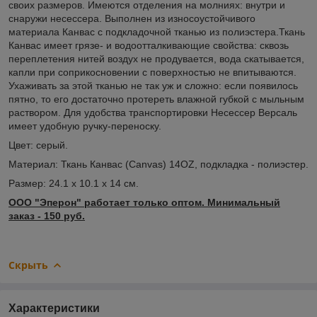
своих размеров. Имеются отделения на молниях: внутри и
снаружи несессера. Выполнен из износоустойчивого
материала Канвас с подкладочной тканью из полиэстера.Ткань
Канвас имеет грязе- и водоотталкивающие свойства: сквозь
переплетения нитей воздух не продувается, вода скатывается,
капли при соприкосновении с поверхностью не впитываются.
Ухаживать за этой тканью не так уж и сложно: если появилось
пятно, то его достаточно протереть влажной губкой с мыльным
раствором. Для удобства транспортировки Несессер Версаль
имеет удобную ручку-переноску.
Цвет: серый.
Материал: Ткань Канвас (Canvas) 14OZ, подкладка - полиэстер.
Размер: 24.1 x 10.1 x 14 см.
ООО "Эперон" работает только оптом. Минимальный
заказ - 150 руб.
Скрыть
Характеристики