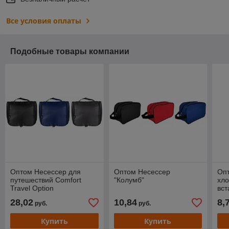
Все условия оплаты
Подобные товары компании
Оптом Несессер для
Оптом Несессер
Оп
путешествий Comfort
"Колумб"
хло
Travel Option
вст
28,02
10,84
8,
руб.
руб.
Купить
Купить