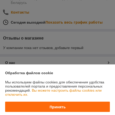
Беларусь
Контакты
Показать весь график работы
Сегодня выходной
Отзывы о магазине
У компании пока нет отзывов, добавьте первый
О нас
Обработка файлов cookie
Контакты
Мы используем файлы cookies для обеспечения удобства
пользователей портала и предоставления персональных
Доставка и оплата
рекомендаций.
Вы можете настроить файлы cookies или
отключить их.
График работы
Принять
Полная версия сайта