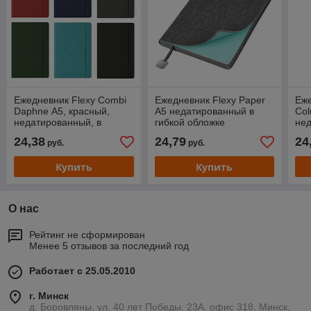
Ежедневник Flexy Combi
Ежедневник Flexy Paper
Еже
Daphne А5, красный,
А5 недатированный в
Col
недатированный, в
гибкой обложке
нед
гибкой обложке
гиб
24,38
24,79
24
руб.
руб.
Купить
Купить
О нас
Рейтинг не сформирован
Менее 5 отзывов за последний год
Работает с 25.05.2010
г. Минск
д. Боровляны, ул. 40 лет Победы, 23А, офис 318, Минск,