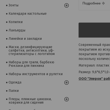
Подробнее
Зонты
Календари настольные
Копилки
Ланъярды
Линейки и закладки
Современный практ
Маски, дезинфицирующие
покрытием из иску
салфетки, антисептики, уф-
стерилизаторы с логотипом
покрытием против 
поскольку количес
Наборы для гриля, барбекю
Материал: пластик
Рюкзаки для пикника
Размер: 9,6*6,5*1,0 
Наборы инструментов и рулетки
ООО "Эперон" рабо
Одежда
Папки
Пледы, пляжные циновки,
коврики для сидения