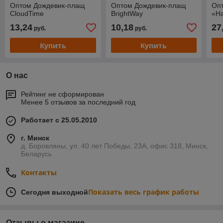
Оптом Дождевик-плащ
Оптом Дождевик-плащ
Опт
CloudTime
BrightWay
«Ha
13,24
10,18
27
руб.
руб.
Купить
Купить
О нас
Рейтинг не сформирован
Менее 5 отзывов за последний год
Работает с 25.05.2010
г. Минск
д. Боровляны, ул. 40 лет Победы, 23А, офис 318, Минск,
Беларусь
Контакты
Показать весь график работы
Сегодня выходной
Отзывы о магазине