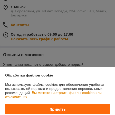
г. Минск
д. Боровляны, ул. 40 лет Победы, 23А, офис 318, Минск,
Беларусь
Контакты
Сегодня работает с 09:00 до 17:00
Показать весь график работы
Отзывы о магазине
У компании пока нет отзывов, добавьте первый
Обработка файлов cookie
О нас
Мы используем файлы cookies для обеспечения удобства
пользователей портала и предоставления персональных
Контакты
рекомендаций.
Вы можете настроить файлы cookies или
отключить их.
Доставка и оплата
Принять