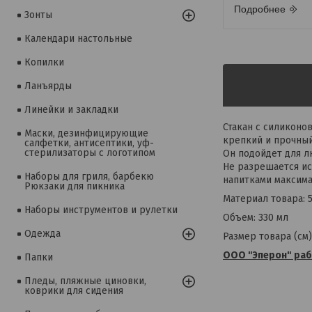
Подробнее
Зонты
Календари настольные
Копилки
Ланъярды
Линейки и закладки
Стакан с силиконо
Маски, дезинфицирующие
крепкий и прочный
салфетки, антисептики, уф-
стерилизаторы с логотипом
Он подойдет для л
Не разрешается ис
Наборы для гриля, барбекю
напитками максим
Рюкзаки для пикника
Материал товара: 
Наборы инструментов и рулетки
Объем: 330 мл
Одежда
Размер товара (см): 
ООО "Эперон" рабо
Папки
Пледы, пляжные циновки,
коврики для сидения