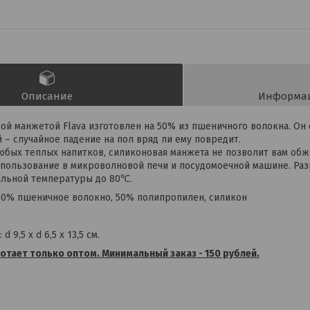
Описание
Информац
вой манжетой Flava изготовлен на 50% из пшеничного волокна. Он 
 – случайное падение на пол вряд ли ему повредит.
юбых теплых напитков, силиконовая манжета не позволит вам обж
пользование в микроволновой печи и посудомоечной машине. Ра
альной температуры до 80℃.
50% пшеничное волокно, 50% полипропилен, силикон
d 9,5 x d 6,5 x 13,5 см.
тает только оптом. Минимальный заказ - 150 рублей.