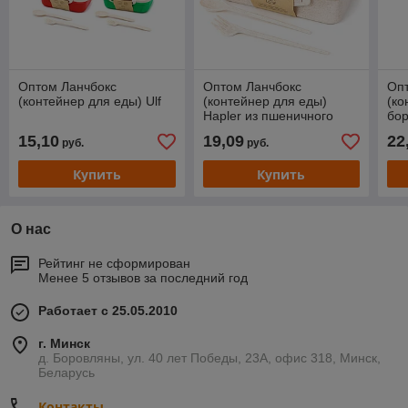
Оптом Ланчбокс
Оптом Ланчбокс
Опт
(контейнер для еды) Ulf
(контейнер для еды)
(ко
Hapler из пшеничного
бор
волокна
15,10
19,09
22
руб.
руб.
Купить
Купить
О нас
Рейтинг не сформирован
Менее 5 отзывов за последний год
Работает с 25.05.2010
г. Минск
д. Боровляны, ул. 40 лет Победы, 23А, офис 318, Минск,
Беларусь
Контакты