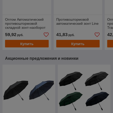
Оптом Автоматический
Противоштормовой
Оп
противоштормовой
автоматический зонт Line
про
складной зонт-наоборот
Tra
Flash reverse
59,92
41,83
42
руб.
руб.
Купить
Купить
Акционные предложения и новинки