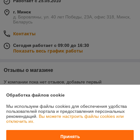
Работает с 25.05.2010
г. Минск
д. Боровляны, ул. 40 лет Победы, 23А, офис 318, Минск,
Беларусь
Контакты
Сегодня работает с 09:00 до 16:30
Показать весь график работы
Отзывы о магазине
У компании пока нет отзывов, добавьте первый
Обработка файлов cookie
О нас
Мы используем файлы cookies для обеспечения удобства
пользователей портала и предоставления персональных
Контакты
рекомендаций.
Вы можете настроить файлы cookies или
отключить их.
Доставка и оплата
Принять