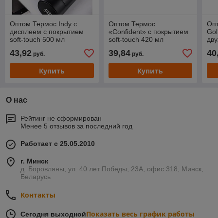
Оптом Термос Indy c
Оптом Термос
Оп
дисплеем с покрытием
«Confident» с покрытием
Gol
soft-touch 500 мл
soft-touch 420 мл
дву
вак
43,92
39,84
40
руб.
руб.
мл,
Купить
Купить
О нас
Рейтинг не сформирован
Менее 5 отзывов за последний год
Работает с 25.05.2010
г. Минск
д. Боровляны, ул. 40 лет Победы, 23А, офис 318, Минск,
Беларусь
Контакты
Показать весь график работы
Сегодня выходной