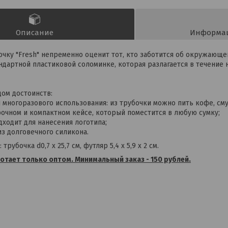
Описание
Информац
чку "Fresh" непременно оценит тот, кто заботится об окружающей
ндартной пластиковой соломинке, которая разлагается в течение 
дом достоинств:
 многоразового использования: из трубочки можно пить кофе, смуз
прочном и компактном кейсе, который поместится в любую сумку;
дходит для нанесения логотипа;
из долговечного силикона.
трубочка d0,7 х 25,7 см, футляр 5,4 х 5,9 х 2 см.
тает только оптом. Минимальный заказ - 150 рублей.