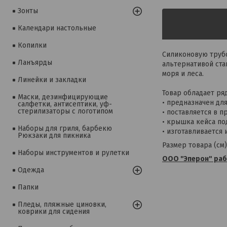
Зонты
Календари настольные
Копилки
Силиконовую трубо
Ланъярды
альтернативой ста
моря и леса.
Линейки и закладки
Товар обладает ря
Маски, дезинфицирующие
• предназначен для
салфетки, антисептики, уф-
стерилизаторы с логотипом
• поставляется в 
• крышка кейса по
Наборы для гриля, барбекю
• изготавливается 
Рюкзаки для пикника
Размер товара (см): 
Наборы инструментов и рулетки
ООО "Эперон" рабо
Одежда
Папки
Пледы, пляжные циновки,
коврики для сидения