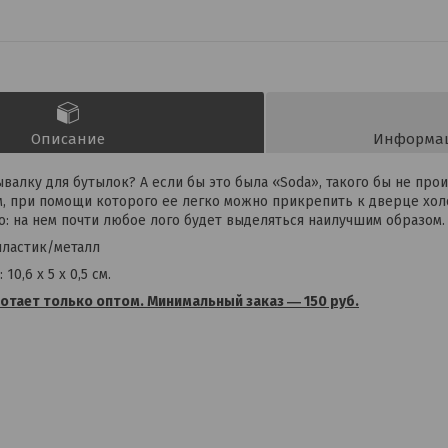
Описание
Информац
валку для бутылок? А если бы это была «Soda», такого бы не про
, при помощи которого ее легко можно прикрепить к дверце хол
о: на нем почти любое лого будет выделяться наилучшим образом.
пластик/металл
10,6 х 5 х 0,5 см.
отает только оптом. Минимальный заказ ― 150 руб.