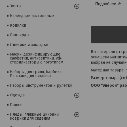
Подробнее
Зонты
Календари настольные
Копилки
Ланъярды
Линейки и закладки
Вы потеряли откры
Маски, дезинфицирующие
оснащена магнитом
салфетки, антисептики, уф-
стерилизаторы с логотипом
выбран не случайн
Материал товара: 
Наборы для гриля, барбекю
Рюкзаки для пикника
Размер товара (см): 
ООО "Эперон" раб
Наборы инструментов и рулетки
Одежда
Папки
Пледы, пляжные циновки,
коврики для сидения