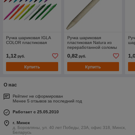
Ручка шариковая IGLA
Ручка шариковая
Руч
COLOR пластиковая
пластиковая Natura из
ша
переработанной соломы
1,12
0,82
1,
руб.
руб.
Купить
Купить
О нас
Рейтинг не сформирован
Менее 5 отзывов за последний год
Работает с 25.05.2010
г. Минск
д. Боровляны, ул. 40 лет Победы, 23А, офис 318, Минск,
Беларусь