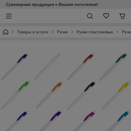
Сувенирная продукция с Вашим логотипом!
Товары и услуги
Ручки
Ручки пластиковые
Ручк