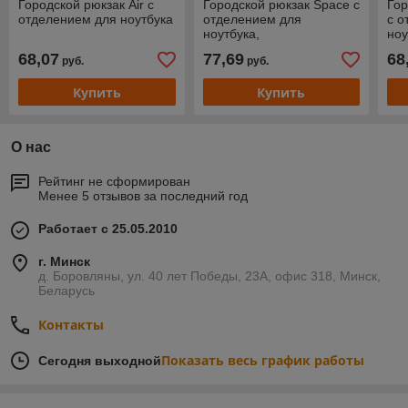
Городской рюкзак Air с
Городской рюкзак Space с
Гор
отделением для ноутбука
отделением для
с о
ноутбука,
ноу
водоотталкивающий
68,07
77,69
68
руб.
руб.
Купить
Купить
О нас
Рейтинг не сформирован
Менее 5 отзывов за последний год
Работает с 25.05.2010
г. Минск
д. Боровляны, ул. 40 лет Победы, 23А, офис 318, Минск,
Беларусь
Контакты
Показать весь график работы
Сегодня выходной