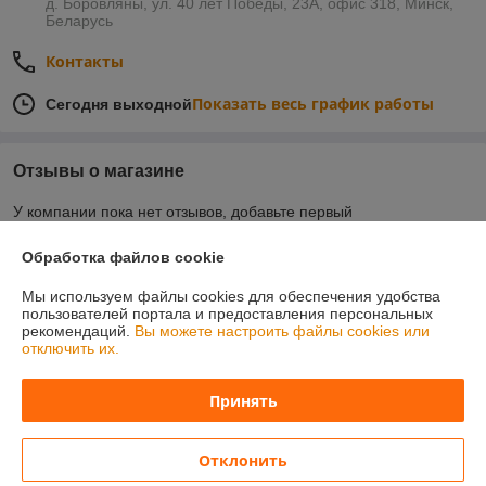
д. Боровляны, ул. 40 лет Победы, 23А, офис 318, Минск,
Беларусь
Контакты
Показать весь график работы
Сегодня выходной
Отзывы о магазине
У компании пока нет отзывов, добавьте первый
Обработка файлов cookie
О нас
Мы используем файлы cookies для обеспечения удобства
пользователей портала и предоставления персональных
Контакты
рекомендаций.
Вы можете настроить файлы cookies или
отключить их.
Доставка и оплата
Принять
График работы
Отклонить
Полная версия сайта